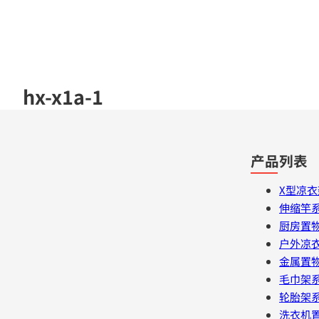
hx-x1a-1
产品列表
X型凉
伸缩竿
厨房置
户外凉
金属置
毛巾架
轮胎架
洗衣机